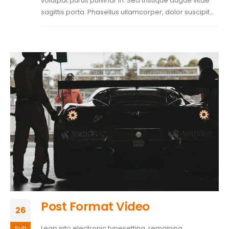
volutpat purus pulvinar in. Sed tristique augue vitae
sagittis porta. Phasellus ullamcorper, dolor suscipit...
Post Format Video
26
Leap into electronic typesetting, remaining
Şub