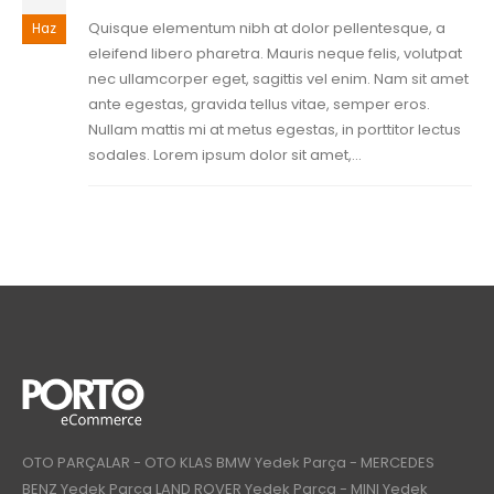
Quisque elementum nibh at dolor pellentesque, a
Haz
eleifend libero pharetra. Mauris neque felis, volutpat
nec ullamcorper eget, sagittis vel enim. Nam sit amet
ante egestas, gravida tellus vitae, semper eros.
Nullam mattis mi at metus egestas, in porttitor lectus
sodales. Lorem ipsum dolor sit amet,...
OTO PARÇALAR - OTO KLAS BMW Yedek Parça - MERCEDES
BENZ Yedek Parça LAND ROVER Yedek Parça - MINI Yedek