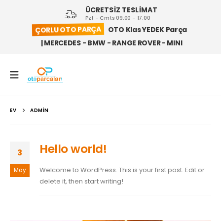
ÜCRETSİZ TESLİMAT
Pzt - Cmts 09:00 - 17:00
ÇORLU OTO PARÇA
OTO Klas YEDEK Parça
| MERCEDES - BMW - RANGE ROVER - MINI
EV
ADMIN
Hello world!
3
Welcome to WordPress. This is your first post. Edit or
May
delete it, then start writing!